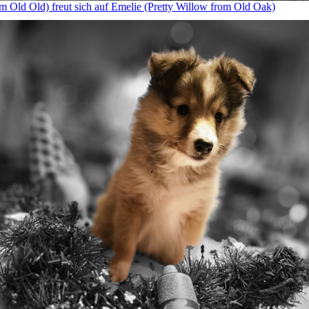
om Old Old) freut sich auf Emelie (Pretty Willow from Old Oak)